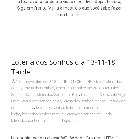
a teu favor quando tua visão é positiva. Seja otimista,
Siga em frente. Vai lá e mostre o que você sabe fazer
muito bem!
Loteria dos Sonhos dia 13-11-18
Tarde
,
13 de novembro de 2018
LOTECE
Lotece
Loteria dos
,
,
,
Sonho
Loteria dos Sonhos
Loteria dos Sonhos ao Vivo
Loteria dos
,
,
Sonhos Ceará
Loteria dos Sonhos de Hoje
Loteria dos Sonhos de Hoje a
,
,
,
Noite
loteria dos sonhos goias
loteria dos sonhos matinal
loteria dos
,
,
sonhos tabela
loteriados sonhos federal
loteriados sonhos jogo do
,
,
,
bicho
loteriados sonhos matinal
loteriados sonhos resultado
loteriados sonhos resultado de hoje a tarde
[siteorigin_widget class=”WP_Widget_Custom_HTML”]