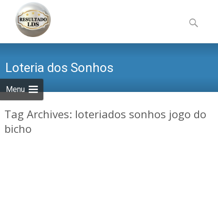
Skip
to
Pesquisa
content
por:
Loteria dos Sonhos
Menu
Tag Archives: loteriados sonhos jogo do
bicho