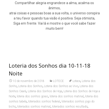
Compartilhar alegria engrandece a alma, acalma os
ânimos,
atrai coisas e pessoas boas a sua volta, o universo conspira
a teu favor quando tua visão é positiva. Seja otimista,
Siga em frente. Vai lá e mostre o que você sabe fazer
muito bem!
Loteria dos Sonhos dia 10-11-18
Noite
,
10 de novembro de 2018
LOTECE
Lotece
Loteria dos
,
,
,
Sonho
Loteria dos Sonhos
Loteria dos Sonhos ao Vivo
Loteria dos
,
,
Sonhos Ceará
Loteria dos Sonhos de Hoje
Loteria dos Sonhos de Hoje a
,
,
,
Noite
loteria dos sonhos goias
loteria dos sonhos matinal
loteria dos
,
,
sonhos tabela
loteriados sonhos federal
loteriados sonhos jogo do
,
,
,
bicho
loteriados sonhos matinal
loteriados sonhos resultado