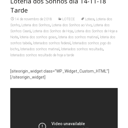
Loteria dos Sonhos dia 14-11-18
Tarde
,
14 de novembro de 2018
LOTECE
Lotece
Loteria dos
,
,
,
Sonho
Loteria dos Sonhos
Loteria dos Sonhos ao Vivo
Loteria dos
,
,
Sonhos Ceará
Loteria dos Sonhos de Hoje
Loteria dos Sonhos de Hoje a
,
,
,
Noite
loteria dos sonhos goias
loteria dos sonhos matinal
loteria dos
,
,
sonhos tabela
loteriados sonhos federal
loteriados sonhos jogo do
,
,
,
bicho
loteriados sonhos matinal
loteriados sonhos resultado
loteriados sonhos resultado de hoje a tarde
[siteorigin_widget class=”WP_Widget_Custom_HTML”]
[/siteorigin_widget]