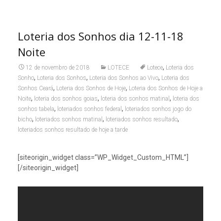
Loteria dos Sonhos dia 12-11-18
Noite
,
12 de novembro de 2018
LOTECE
Lotece
Loteria dos
,
,
,
Sonho
Loteria dos Sonhos
Loteria dos Sonhos ao Vivo
Loteria dos
,
,
Sonhos Ceará
Loteria dos Sonhos de Hoje
Loteria dos Sonhos de Hoje a
,
,
,
Noite
loteria dos sonhos goias
loteria dos sonhos matinal
loteria dos
,
,
sonhos tabela
loteriados sonhos federal
loteriados sonhos jogo do
,
,
,
bicho
loteriados sonhos matinal
loteriados sonhos resultado
loteriados sonhos resultado de hoje a tarde
[siteorigin_widget class=”WP_Widget_Custom_HTML”]
[/siteorigin_widget]