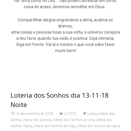
na Terra como no Céu…” não podem acreditar em sorte,
coisa do acaso, devemos acreditar em Deus…
Compartilhar alegria engrandece a alma, acalma os
ânimos,
atrai coisas e pessoas boas a sua volta, o universo conspira
a teu favor quando tua visão é positiva. Seja otimista,
Siga em frente. Vai lá e mostre o que você sabe fazer
muito bem!
Loteria dos Sonhos dia 13-11-18
Noite
,
13 de novembro de 2018
LOTECE
Lotece
Loteria dos
,
,
,
Sonho
Loteria dos Sonhos
Loteria dos Sonhos ao Vivo
Loteria dos
,
,
Sonhos Ceará
Loteria dos Sonhos de Hoje
Loteria dos Sonhos de Hoje a