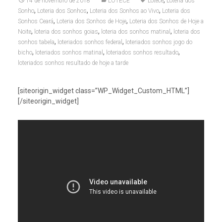
,
14 de novembro de 2018
LOTECE
Lotece
Loteria dos
,
,
,
Sonho
Loteria dos Sonhos
Loteria dos Sonhos ao Vivo
Loteria dos
,
,
Sonhos Ceará
Loteria dos Sonhos de Hoje
Loteria dos Sonhos de Hoje a
,
,
,
Noite
loteria dos sonhos goias
loteria dos sonhos matinal
loteria dos
,
,
sonhos tabela
loteriados sonhos federal
loteriados sonhos jogo do
,
,
,
bicho
loteriados sonhos matinal
loteriados sonhos resultado
loteriados sonhos resultado de hoje a tarde
[siteorigin_widget class=”WP_Widget_Custom_HTML”]
[/siteorigin_widget]