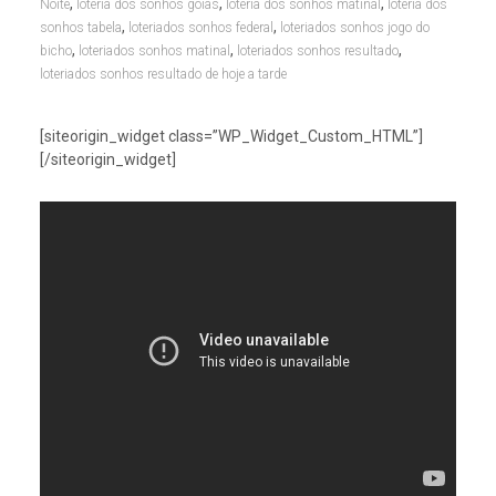
,
,
,
Noite
loteria dos sonhos goias
loteria dos sonhos matinal
loteria dos
,
,
sonhos tabela
loteriados sonhos federal
loteriados sonhos jogo do
,
,
,
bicho
loteriados sonhos matinal
loteriados sonhos resultado
loteriados sonhos resultado de hoje a tarde
[siteorigin_widget class=”WP_Widget_Custom_HTML”]
[/siteorigin_widget]