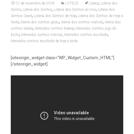
,
12 de novembro de 2018
LOTECE
Lotece
Loteria dos
,
,
,
Sonho
Loteria dos Sonhos
Loteria dos Sonhos ao Vivo
Loteria dos
,
,
Sonhos Ceará
Loteria dos Sonhos de Hoje
Loteria dos Sonhos de Hoje a
,
,
,
Noite
loteria dos sonhos goias
loteria dos sonhos matinal
loteria dos
,
,
sonhos tabela
loteriados sonhos federal
loteriados sonhos jogo do
,
,
,
bicho
loteriados sonhos matinal
loteriados sonhos resultado
loteriados sonhos resultado de hoje a tarde
[siteorigin_widget class=”WP_Widget_Custom_HTML”]
[/siteorigin_widget]