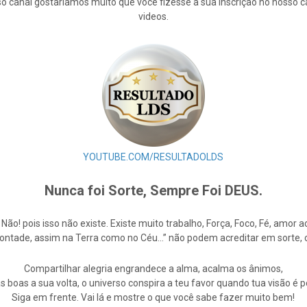
osso canal gostaríamos muito que você fizesse a sua inscrição no nosso 
videos.
YOUTUBE.COM/RESULTADOLDS
Nunca foi Sorte, Sempre Foi DEUS.
e Não! pois isso não existe. Existe muito trabalho, Força, Foco, Fé, amo
Vontade, assim na Terra como no Céu…” não podem acreditar em sorte,
Compartilhar alegria engrandece a alma, acalma os ânimos,
s boas a sua volta, o universo conspira a teu favor quando tua visão é po
Siga em frente. Vai lá e mostre o que você sabe fazer muito bem!