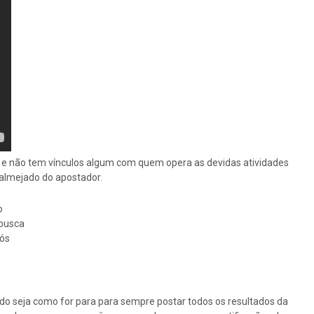
os e não tem vínculos algum com quem opera as devidas atividades
o almejado do apostador.
o
busca
nós
tudo seja como for para para sempre postar todos os resultados da