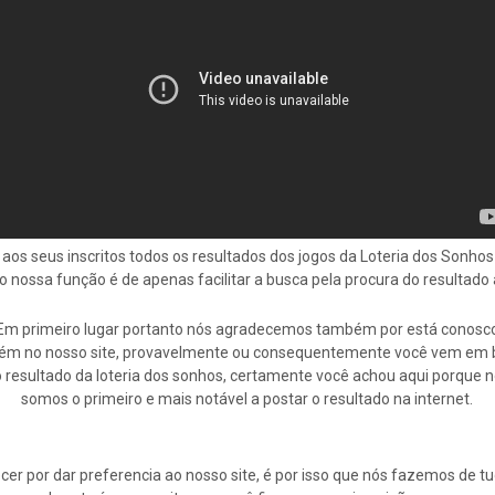
 aos seus inscritos todos os resultados dos jogos da Loteria dos Sonh
do nossa função é de apenas facilitar a busca pela procura do resultad
Em primeiro lugar portanto nós agradecemos também por está conosc
ém no nosso site, provavelmente ou consequentemente você vem em 
 resultado da loteria dos sonhos, certamente você achou aqui porque 
somos o primeiro e mais notável a postar o resultado na internet.
cer por dar preferencia ao nosso site, é por isso que nós fazemos de 