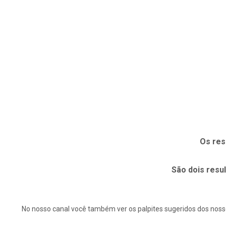
Os res
São dois resu
No nosso canal você também ver os palpites sugeridos dos nosso