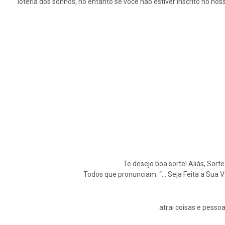
loteria dos sonhos, no entanto se você não estiver inscrito no n
Te desejo boa sorte! Aliás, Sort
Todos que pronunciam: “… Seja Feita a Sua 
atrai coisas e pessoa