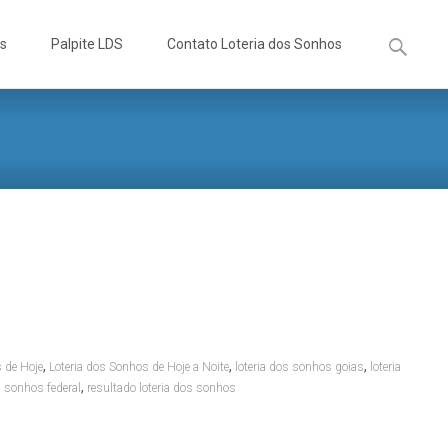
Pesquisa
os
Palpite LDS
Contato Loteria dos Sonhos
por:
,
,
,
 de Hoje
Loteria dos Sonhos de Hoje a Noite
loteria dos sonhos goias
loteria
,
s sonhos federal
resultado loteria dos sonhos