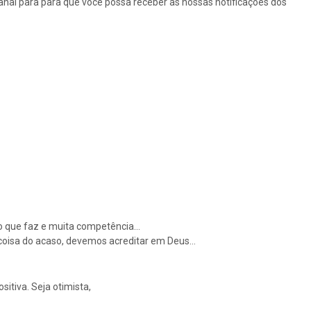
canal para para que você possa receber as nossas notificações dos
r ao que faz e muita competência…
 coisa do acaso, devemos acreditar em Deus…
sitiva. Seja otimista,