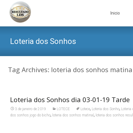
Skip
to
Inicio
content
Loteria dos Sonhos
Tag Archives: loteria dos sonhos matina
Loteria dos Sonhos dia 03-01-19 Tarde
,
,
3 de janeiro de 2019
LOTECE
Lotece
Loteria dos Sonho
Loteria
,
,
dos sonhos jogo do bicho
loteria dos sonhos matinal
loteria dos sonhos resu