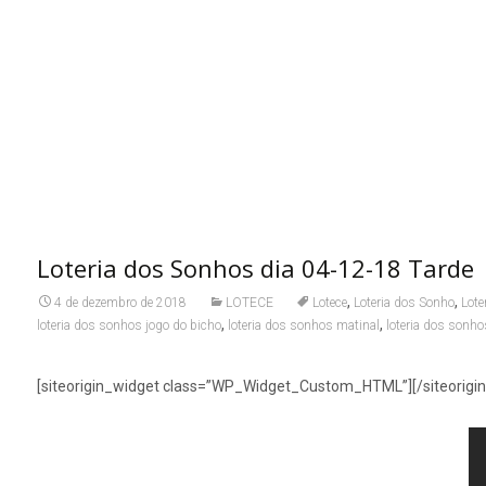
Loteria dos Sonhos dia 04-12-18 Tarde
,
,
4 de dezembro de 2018
LOTECE
Lotece
Loteria dos Sonho
Lote
,
,
loteria dos sonhos jogo do bicho
loteria dos sonhos matinal
loteria dos sonho
[siteorigin_widget class=”WP_Widget_Custom_HTML”]
[/siteorigi