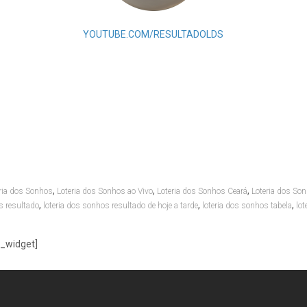
YOUTUBE.COM/RESULTADOLDS
,
,
,
ria dos Sonhos
Loteria dos Sonhos ao Vivo
Loteria dos Sonhos Ceará
Loteria dos Son
,
,
,
s resultado
loteria dos sonhos resultado de hoje a tarde
loteria dos sonhos tabela
lot
n_widget]