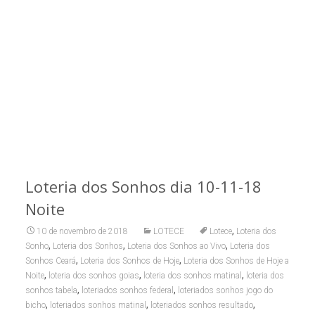
Loteria dos Sonhos dia 10-11-18
Noite
,
10 de novembro de 2018
LOTECE
Lotece
Loteria dos
,
,
,
Sonho
Loteria dos Sonhos
Loteria dos Sonhos ao Vivo
Loteria dos
,
,
Sonhos Ceará
Loteria dos Sonhos de Hoje
Loteria dos Sonhos de Hoje a
,
,
,
Noite
loteria dos sonhos goias
loteria dos sonhos matinal
loteria dos
,
,
sonhos tabela
loteriados sonhos federal
loteriados sonhos jogo do
,
,
,
bicho
loteriados sonhos matinal
loteriados sonhos resultado