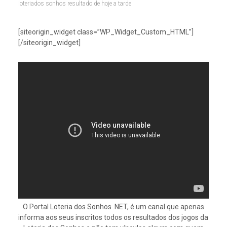
loteriados sonhos resultado de hoje a tarde
[siteorigin_widget class=”WP_Widget_Custom_HTML”]
[/siteorigin_widget]
O Portal Loteria dos Sonhos .NET, é um canal que apenas
informa aos seus inscritos todos os resultados dos jogos da