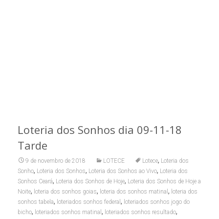
Loteria dos Sonhos dia 09-11-18
Tarde
,
9 de novembro de 2018
LOTECE
Lotece
Loteria dos
,
,
,
Sonho
Loteria dos Sonhos
Loteria dos Sonhos ao Vivo
Loteria dos
,
,
Sonhos Ceará
Loteria dos Sonhos de Hoje
Loteria dos Sonhos de Hoje a
,
,
,
Noite
loteria dos sonhos goias
loteria dos sonhos matinal
loteria dos
,
,
sonhos tabela
loteriados sonhos federal
loteriados sonhos jogo do
,
,
,
bicho
loteriados sonhos matinal
loteriados sonhos resultado