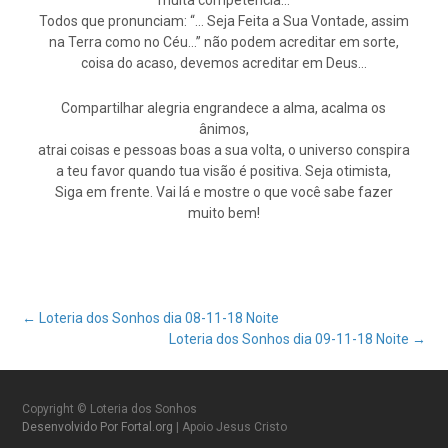
muita competência…
Todos que pronunciam: “… Seja Feita a Sua Vontade, assim
na Terra como no Céu…” não podem acreditar em sorte,
coisa do acaso, devemos acreditar em Deus…
Compartilhar alegria engrandece a alma, acalma os
ânimos,
atrai coisas e pessoas boas a sua volta, o universo conspira
a teu favor quando tua visão é positiva. Seja otimista,
Siga em frente. Vai lá e mostre o que você sabe fazer
muito bem!
Post
←
Loteria dos Sonhos dia 08-11-18 Noite
Loteria dos Sonhos dia 09-11-18 Noite
→
navigation
Copyright © Loteria dos Sonhos
Desenvolvido Por Fortal.org
| Apoio Jesus Cristo