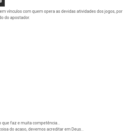
 tem vínculos com quem opera as devidas atividades dos jogos, por
do do apostador.
r ao que faz e muita competência…
 coisa do acaso, devemos acreditar em Deus…