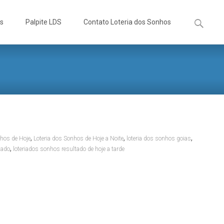
Pesquisa
os
Palpite LDS
Contato Loteria dos Sonhos
por:
,
,
,
nhos de Hoje
Loteria dos Sonhos de Hoje a Noite
loteria dos sonhos goias
,
tado
loteriados sonhos resultado de hoje a tarde