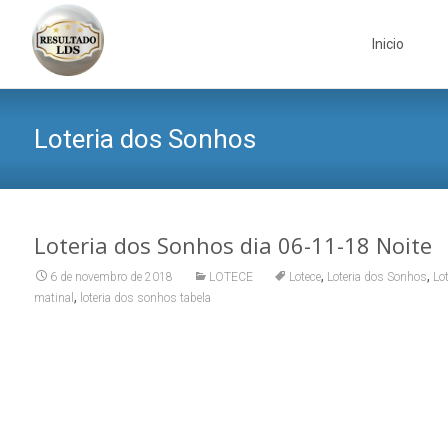
Skip
to
Inicio
content
Loteria dos Sonhos
Loteria dos Sonhos dia 06-11-18 Noite
,
,
6 de novembro de 2018
LOTECE
Lotece
Loteria dos Sonhos
Lo
,
matinal
loteria dos sonhos tabela