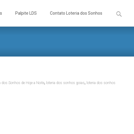
Pesquisa
os
Palpite LDS
Contato Loteria dos Sonhos
por:
,
,
a dos Sonhos de Hoje a Noite
loteria dos sonhos goias
loteria dos sonhos