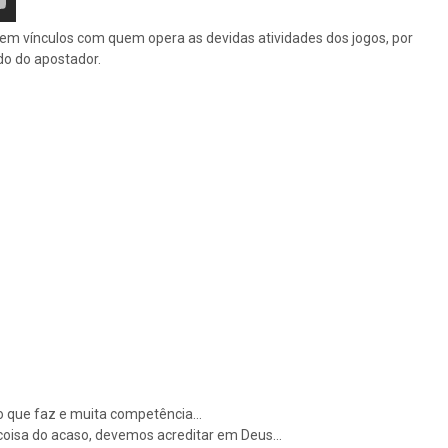
 tem vínculos com quem opera as devidas atividades dos jogos, por
do do apostador.
r ao que faz e muita competência…
 coisa do acaso, devemos acreditar em Deus…