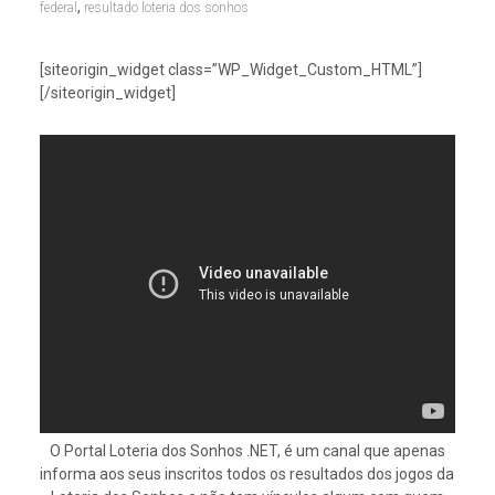
,
federal
resultado loteria dos sonhos
[siteorigin_widget class=”WP_Widget_Custom_HTML”]
[/siteorigin_widget]
O Portal Loteria dos Sonhos .NET, é um canal que apenas
informa aos seus inscritos todos os resultados dos jogos da