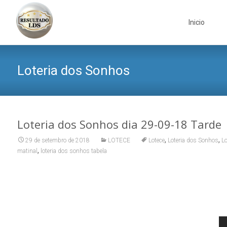
Skip
to
Inicio
content
Loteria dos Sonhos
Loteria dos Sonhos dia 29-09-18 Tarde
,
,
29 de setembro de 2018
LOTECE
Lotece
Loteria dos Sonhos
Lo
,
matinal
loteria dos sonhos tabela