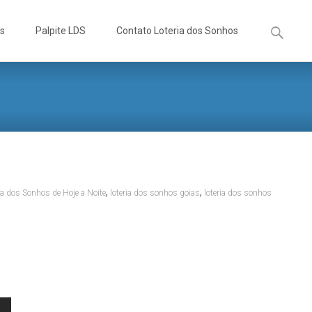
Pesquisa
os
Palpite LDS
Contato Loteria dos Sonhos
por:
,
,
ia dos Sonhos de Hoje a Noite
loteria dos sonhos goias
loteria dos sonhos
s