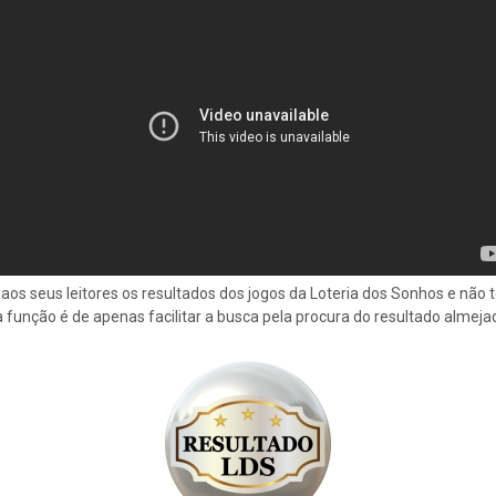
aos seus leitores os resultados dos jogos da Loteria dos Sonhos e não
a função é de apenas facilitar a busca pela procura do resultado almeja