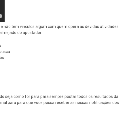
os e não tem vínculos algum com quem opera as devidas atividades
o almejado do apostador.
o
busca
nós
tudo seja como for para para sempre postar todos os resultados da
canal para para que você possa receber as nossas notificações dos