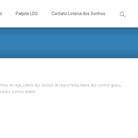
Pesquisa
os
Palpite LDS
Contato Loteria dos Sonhos
por:
,
,
,
onhos de Hoje
Loteria dos Sonhos de Hoje a Noite
loteria dos sonhos goias
eriados sonhos federal