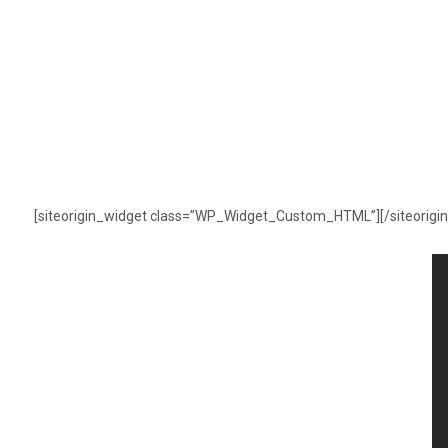
[siteorigin_widget class=”WP_Widget_Custom_HTML”]
[/siteorigi