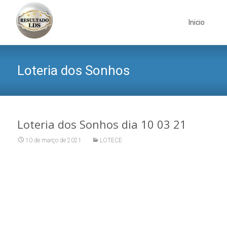
Skip
to
Inicio
content
Loteria dos Sonhos
Loteria dos Sonhos dia 10 03 21
10 de março de 2021
LOTECE