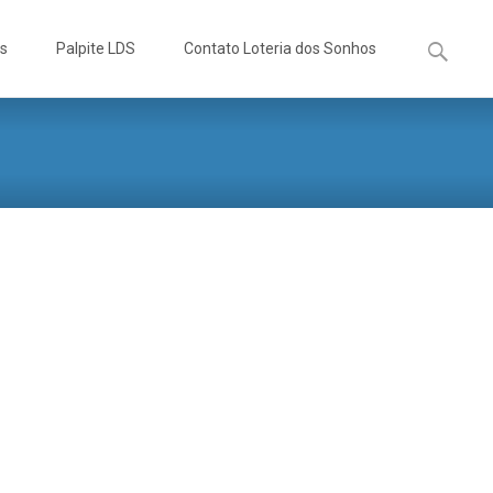
Pesquisa
os
Palpite LDS
Contato Loteria dos Sonhos
por: