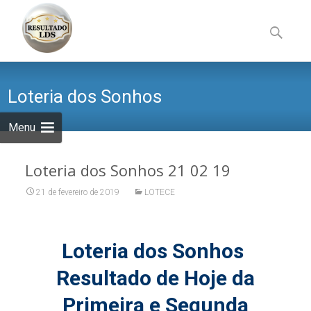
Skip
to
Pesquisa
content
por:
Loteria dos Sonhos
Menu
Loteria dos Sonhos 21 02 19
21 de fevereiro de 2019
LOTECE
Loteria dos Sonhos
Resultado de Hoje da
Primeira e Segunda