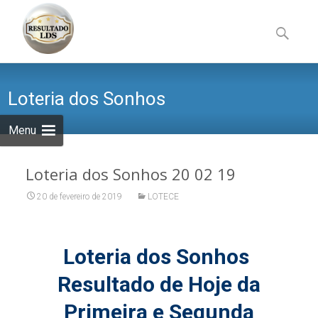
Skip
to
Pesquisa
content
por:
Loteria dos Sonhos
Menu
Loteria dos Sonhos 20 02 19
20 de fevereiro de 2019
LOTECE
Loteria dos Sonhos
Resultado de Hoje da
Primeira e Segunda