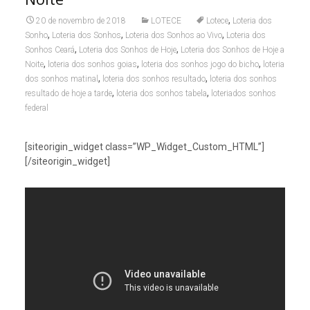
,
20 de novembro de 2018
LOTECE
Lotece
Loteria dos
,
,
,
Sonho
Loteria dos Sonhos
Loteria dos Sonhos ao Vivo
Loteria dos
,
,
Sonhos Ceará
Loteria dos Sonhos de Hoje
Loteria dos Sonhos de Hoje a
,
,
,
Noite
loteria dos sonhos goias
loteria dos sonhos jogo do bicho
loteria
,
,
dos sonhos matinal
loteria dos sonhos resultado
loteria dos sonhos
,
,
resultado de hoje a tarde
loteria dos sonhos tabela
loteriados sonhos
federal
[siteorigin_widget class=”WP_Widget_Custom_HTML”]
[/siteorigin_widget]