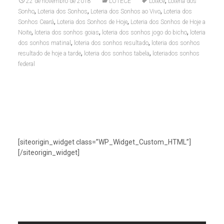
,
22 de novembro de 2018
LOTECE
Lotece
Loteria dos
,
,
,
Sonho
Loteria dos Sonhos
Loteria dos Sonhos ao Vivo
Loteria dos
,
,
Sonhos Ceará
Loteria dos Sonhos de Hoje
Loteria dos Sonhos de Hoje a
,
,
,
Noite
loteria dos sonhos goias
loteria dos sonhos jogo do bicho
loteria
,
,
dos sonhos matinal
loteria dos sonhos resultado
loteria dos sonhos
,
,
resultado de hoje a tarde
loteria dos sonhos tabela
loteriados sonhos
federal
[siteorigin_widget class=”WP_Widget_Custom_HTML”]
[/siteorigin_widget]