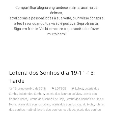
Compartilhar alegria engrandece a alma, acalma os
ânimos,
atrai coisas e pessoas boas a sua volta, o universo conspira
a teu favor quando tua visão é positiva. Seja otimista,
Siga em frente. Vai lá e mostre o que você sabe fazer
muito bem!
Loteria dos Sonhos dia 19-11-18
Tarde
,
19 de novembro de 2018
LOTECE
Lotece
Loteria dos
,
,
,
Sonho
Loteria dos Sonhos
Loteria dos Sonhos ao Vivo
Loteria dos
,
,
Sonhos Ceará
Loteria dos Sonhos de Hoje
Loteria dos Sonhos de Hoje a
,
,
,
Noite
loteria dos sonhos goias
loteria dos sonhos jogo do bicho
loteria
,
,
dos sonhos matinal
loteria dos sonhos resultado
loteria dos sonhos