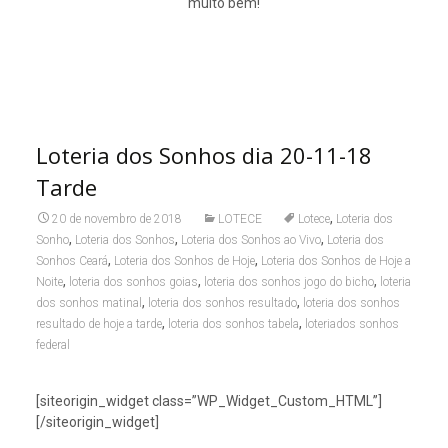
muito bem!
Loteria dos Sonhos dia 20-11-18
Tarde
,
20 de novembro de 2018
LOTECE
Lotece
Loteria dos
,
,
,
Sonho
Loteria dos Sonhos
Loteria dos Sonhos ao Vivo
Loteria dos
,
,
Sonhos Ceará
Loteria dos Sonhos de Hoje
Loteria dos Sonhos de Hoje a
,
,
,
Noite
loteria dos sonhos goias
loteria dos sonhos jogo do bicho
loteria
,
,
dos sonhos matinal
loteria dos sonhos resultado
loteria dos sonhos
,
,
resultado de hoje a tarde
loteria dos sonhos tabela
loteriados sonhos
federal
[siteorigin_widget class=”WP_Widget_Custom_HTML”]
[/siteorigin_widget]