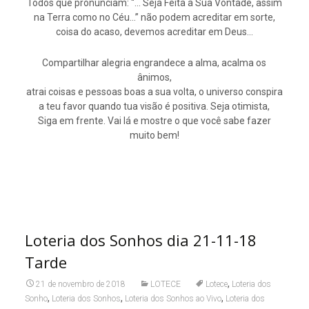
Todos que pronunciam: “… Seja Feita a Sua Vontade, assim
na Terra como no Céu…” não podem acreditar em sorte,
coisa do acaso, devemos acreditar em Deus…
Compartilhar alegria engrandece a alma, acalma os
ânimos,
atrai coisas e pessoas boas a sua volta, o universo conspira
a teu favor quando tua visão é positiva. Seja otimista,
Siga em frente. Vai lá e mostre o que você sabe fazer
muito bem!
Loteria dos Sonhos dia 21-11-18
Tarde
,
21 de novembro de 2018
LOTECE
Lotece
Loteria dos
,
,
,
Sonho
Loteria dos Sonhos
Loteria dos Sonhos ao Vivo
Loteria dos