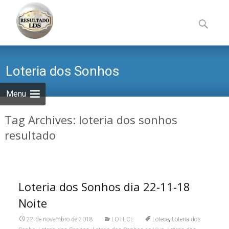
Skip
to
Pesquisa
content
por:
Loteria dos Sonhos
Menu
Tag Archives: loteria dos sonhos
resultado
Loteria dos Sonhos dia 22-11-18
Noite
,
22 de novembro de 2018
LOTECE
Lotece
Loteria dos