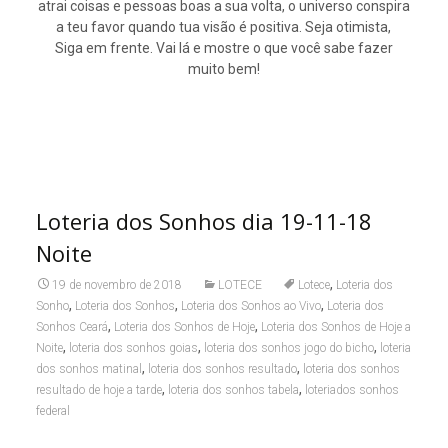
atrai coisas e pessoas boas a sua volta, o universo conspira
a teu favor quando tua visão é positiva. Seja otimista,
Siga em frente. Vai lá e mostre o que você sabe fazer
muito bem!
Loteria dos Sonhos dia 19-11-18
Noite
,
19 de novembro de 2018
LOTECE
Lotece
Loteria dos
,
,
,
Sonho
Loteria dos Sonhos
Loteria dos Sonhos ao Vivo
Loteria dos
,
,
Sonhos Ceará
Loteria dos Sonhos de Hoje
Loteria dos Sonhos de Hoje a
,
,
,
Noite
loteria dos sonhos goias
loteria dos sonhos jogo do bicho
loteria
,
,
dos sonhos matinal
loteria dos sonhos resultado
loteria dos sonhos
,
,
resultado de hoje a tarde
loteria dos sonhos tabela
loteriados sonhos
federal