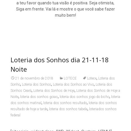
a teu favor quando tua visão é positiva. Seja otimista,
Siga em frente. Vai lá e mostre o que você sabe fazer
muito bem!
Loteria dos Sonhos dia 21-11-18
Noite
,
21 de novembro de 2018
LOTECE
Lotece
Loteria dos
,
,
,
Sonho
Loteria dos Sonhos
Loteria dos Sonhos ao Vivo
Loteria dos
,
,
Sonhos Ceará
Loteria dos Sonhos de Hoje
Loteria dos Sonhos de Hoje a
,
,
,
Noite
loteria dos sonhos goias
loteria dos sonhos jogo do bicho
loteria
,
,
dos sonhos matinal
loteria dos sonhos resultado
loteria dos sonhos
,
,
resultado de hoje a tarde
loteria dos sonhos tabela
loteriados sonhos
federal