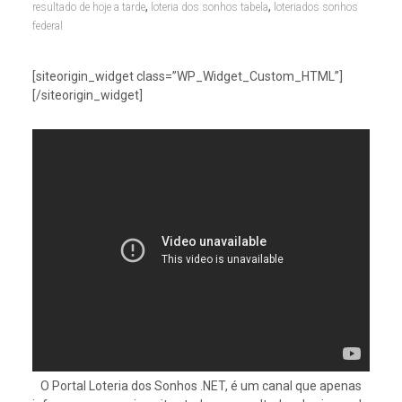
,
,
resultado de hoje a tarde
loteria dos sonhos tabela
loteriados sonhos
federal
[siteorigin_widget class=”WP_Widget_Custom_HTML”]
[/siteorigin_widget]
O Portal Loteria dos Sonhos .NET, é um canal que apenas