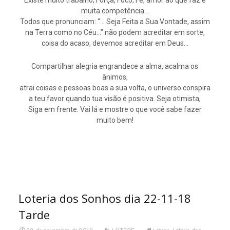
Existe muito trabalho, Força, Foco, Fé, amor ao que faz e
muita competência…
Todos que pronunciam: “… Seja Feita a Sua Vontade, assim
na Terra como no Céu…” não podem acreditar em sorte,
coisa do acaso, devemos acreditar em Deus…
Compartilhar alegria engrandece a alma, acalma os
ânimos,
atrai coisas e pessoas boas a sua volta, o universo conspira
a teu favor quando tua visão é positiva. Seja otimista,
Siga em frente. Vai lá e mostre o que você sabe fazer
muito bem!
Loteria dos Sonhos dia 22-11-18
Tarde