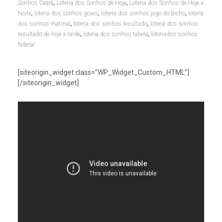
,
,
Sonhos Ceará
Loteria dos Sonhos de Hoje
Loteria dos Sonhos de Hoje a
,
,
,
Noite
loteria dos sonhos goias
loteria dos sonhos jogo do bicho
loteria
,
,
dos sonhos matinal
loteria dos sonhos resultado
loteria dos sonhos
,
,
resultado de hoje a tarde
loteria dos sonhos tabela
loteriados sonhos
federal
[siteorigin_widget class=”WP_Widget_Custom_HTML”]
[/siteorigin_widget]