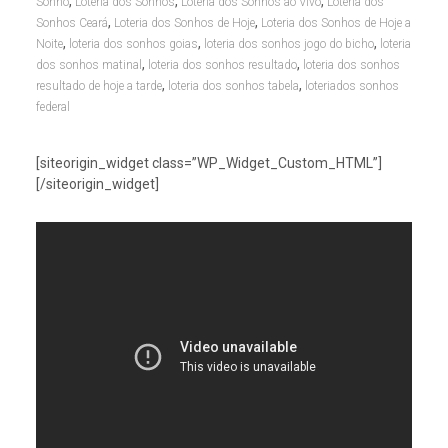
,
,
,
Sonho
Loteria dos Sonhos
Loteria dos Sonhos ao Vivo
Loteria dos
,
,
Sonhos Ceará
Loteria dos Sonhos de Hoje
Loteria dos Sonhos de Hoje a
,
,
,
Noite
loteria dos sonhos goias
loteria dos sonhos jogo do bicho
loteria
,
,
dos sonhos matinal
loteria dos sonhos resultado
loteria dos sonhos
,
,
resultado de hoje a tarde
loteria dos sonhos tabela
loteriados sonhos
federal
[siteorigin_widget class=”WP_Widget_Custom_HTML”]
[/siteorigin_widget]