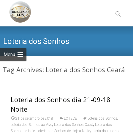
Skip
to
Pesquisa
content
por:
Loteria dos Sonhos
Menu
Tag Archives: Loteria dos Sonhos Ceará
Loteria dos Sonhos dia 21-09-18
Noite
,
21 de setembro de 2018
LOTECE
Loteria dos Sonhos
,
,
Loteria dos Sonhos ao Vivo
Loteria dos Sonhos Ceará
Loteria dos
,
,
Sonhos de Hoje
Loteria dos Sonhos de Hoje a Noite
loteria dos sonhos