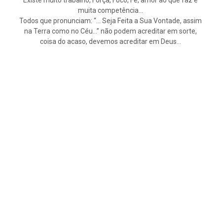
Existe muito trabalho, Força, Foco, Fé, amor ao que faz e
muita competência…
Todos que pronunciam: “… Seja Feita a Sua Vontade, assim
na Terra como no Céu…” não podem acreditar em sorte,
coisa do acaso, devemos acreditar em Deus…