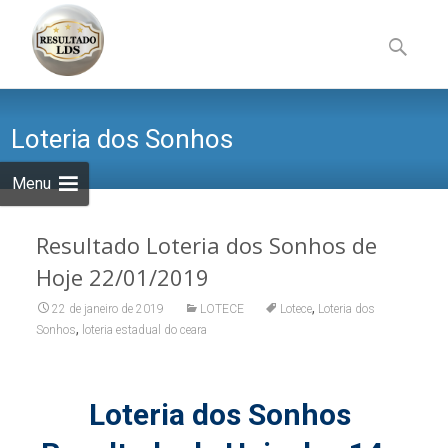
Skip
to
Pesquisa
content
por:
Loteria dos Sonhos
Menu
Resultado Loteria dos Sonhos de
Hoje 22/01/2019
,
22 de janeiro de 2019
LOTECE
Lotece
Loteria dos
,
Sonhos
loteria estadual do ceara
Loteria dos Sonhos