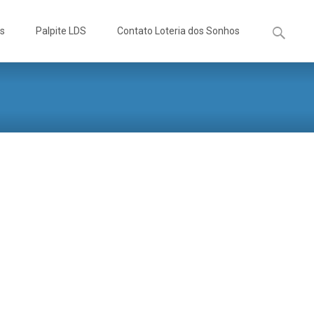
Pesquisa
os
Palpite LDS
Contato Loteria dos Sonhos
por: