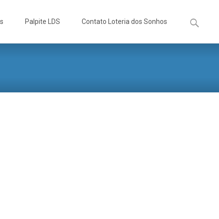
Pesquisa
os
Palpite LDS
Contato Loteria dos Sonhos
por: