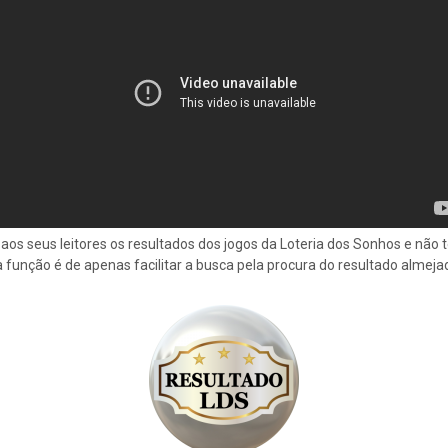
aos seus leitores os resultados dos jogos da Loteria dos Sonhos e não
a função é de apenas facilitar a busca pela procura do resultado almeja