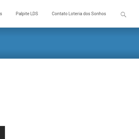
Pesquisa
os
Palpite LDS
Contato Loteria dos Sonhos
por:
s