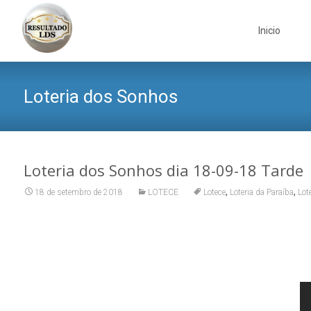
Skip
to
Inicio
content
Loteria dos Sonhos
Loteria dos Sonhos dia 18-09-18 Tarde
,
,
18 de setembro de 2018
LOTECE
Lotece
Loteria da Paraíba
Lot