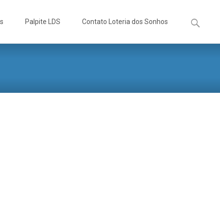
Pesquisa
os
Palpite LDS
Contato Loteria dos Sonhos
por: