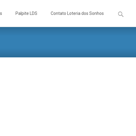
Pesquisa
os
Palpite LDS
Contato Loteria dos Sonhos
por: