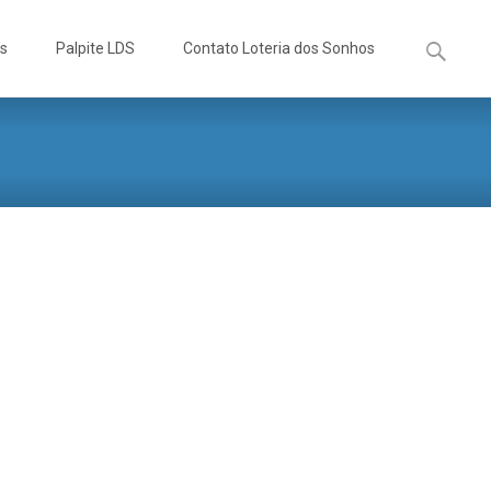
Pesquisa
os
Palpite LDS
Contato Loteria dos Sonhos
por: