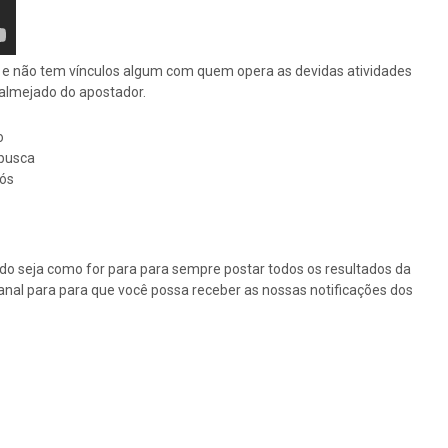
os e não tem vínculos algum com quem opera as devidas atividades
o almejado do apostador.
o
busca
nós
tudo seja como for para para sempre postar todos os resultados da
canal para para que você possa receber as nossas notificações dos