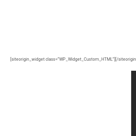
[siteorigin_widget class=”WP_Widget_Custom_HTML”]
[/siteorigi