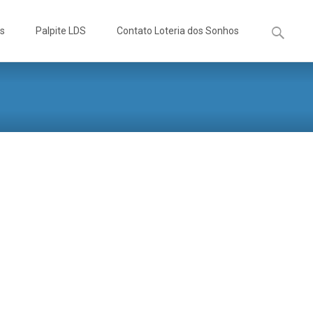
Pesquisa
os
Palpite LDS
Contato Loteria dos Sonhos
por: