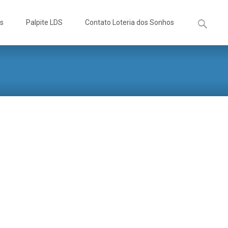
Pesquisa
os
Palpite LDS
Contato Loteria dos Sonhos
por: