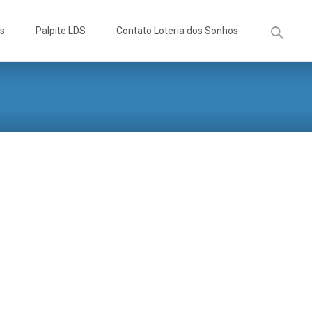
Pesquisa
os
Palpite LDS
Contato Loteria dos Sonhos
por: