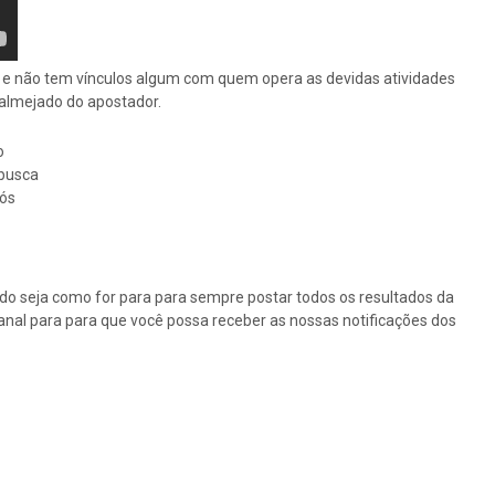
os e não tem vínculos algum com quem opera as devidas atividades
o almejado do apostador.
o
busca
nós
tudo seja como for para para sempre postar todos os resultados da
canal para para que você possa receber as nossas notificações dos