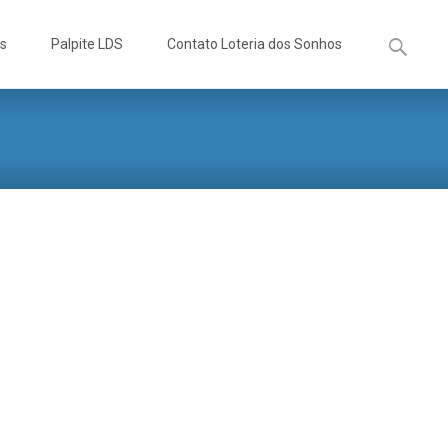
Pesquisa
os
Palpite LDS
Contato Loteria dos Sonhos
por: