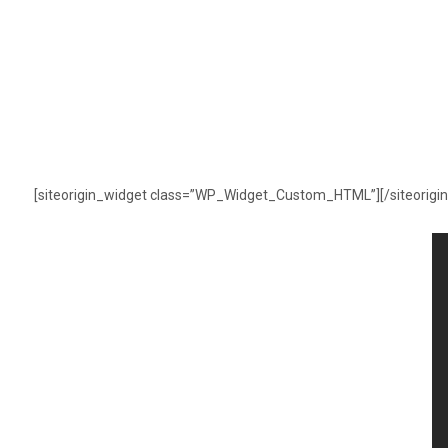
[siteorigin_widget class=”WP_Widget_Custom_HTML”]
[/siteorigi