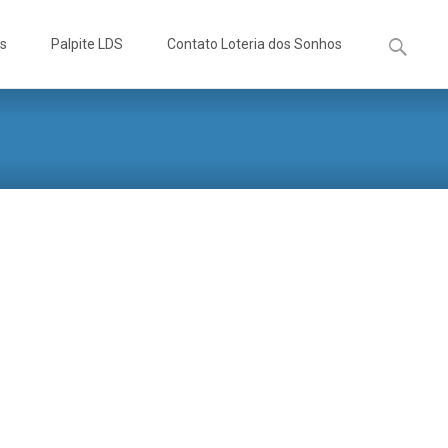
Pesquisa
os
Palpite LDS
Contato Loteria dos Sonhos
por: