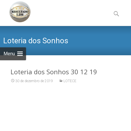
Skip
to
Pesquisa
content
por:
Loteria dos Sonhos
Menu
Loteria dos Sonhos 30 12 19
30 de dezembro de 2019
LOTECE