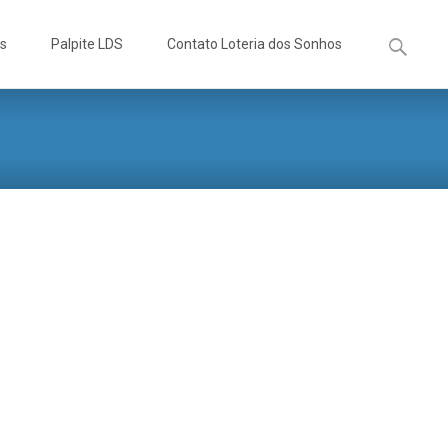
Pesquisa
os
Palpite LDS
Contato Loteria dos Sonhos
por: