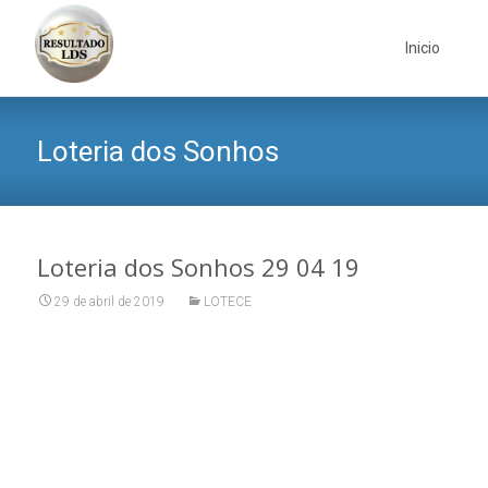
Skip
to
Inicio
content
Loteria dos Sonhos
Loteria dos Sonhos 29 04 19
29 de abril de 2019
LOTECE