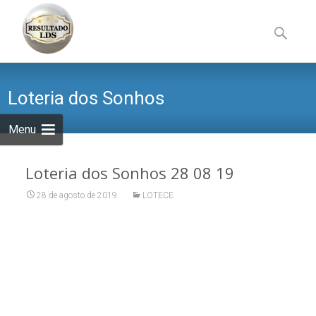
Skip
to
Pesquisa
content
por:
Loteria dos Sonhos
Menu
Loteria dos Sonhos 28 08 19
28 de agosto de 2019
LOTECE