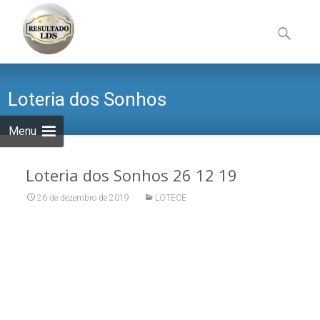
Skip
to
Pesquisa
content
por:
Loteria dos Sonhos
Menu
Loteria dos Sonhos 26 12 19
26 de dezembro de 2019
LOTECE