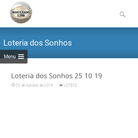
Skip
to
Pesquisa
content
por:
Loteria dos Sonhos
Menu
Loteria dos Sonhos 25 10 19
25 de outubro de 2019
LOTECE