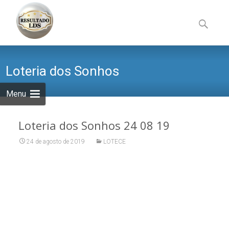
Skip
to
Pesquisa
content
por:
Loteria dos Sonhos
Menu
Loteria dos Sonhos 24 08 19
24 de agosto de 2019
LOTECE