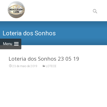
Skip
to
Pesquisa
content
por:
Loteria dos Sonhos
Menu
Loteria dos Sonhos 23 05 19
23 de maio de 2019
LOTECE