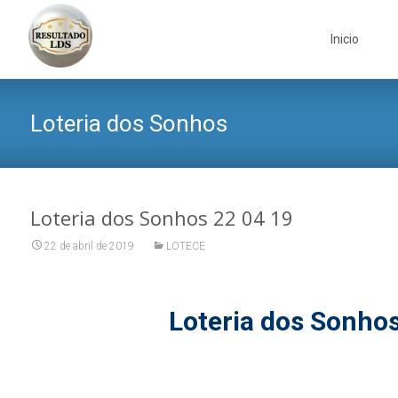
Skip
to
Inicio
content
Loteria dos Sonhos
Loteria dos Sonhos 22 04 19
22 de abril de 2019
LOTECE
Loteria dos Sonho