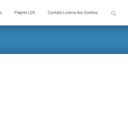
Pesquisa
os
Palpite LDS
Contato Loteria dos Sonhos
por: