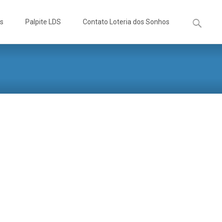
Pesquisa
os
Palpite LDS
Contato Loteria dos Sonhos
por: