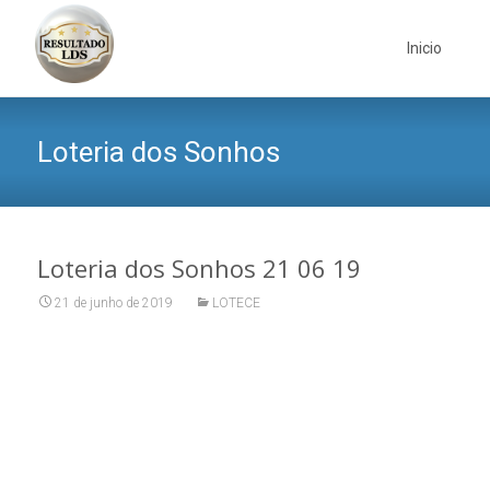
Skip
to
Inicio
content
Loteria dos Sonhos
Loteria dos Sonhos 21 06 19
21 de junho de 2019
LOTECE