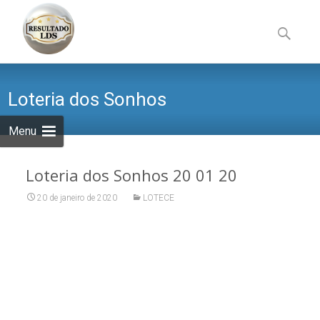
Skip
to
Pesquisa
content
por:
Loteria dos Sonhos
Menu
Loteria dos Sonhos 20 01 20
20 de janeiro de 2020
LOTECE