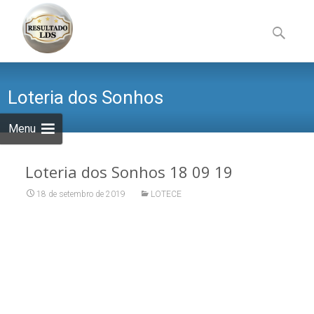
Skip
to
Pesquisa
content
por:
Loteria dos Sonhos
Menu
Loteria dos Sonhos 18 09 19
18 de setembro de 2019
LOTECE