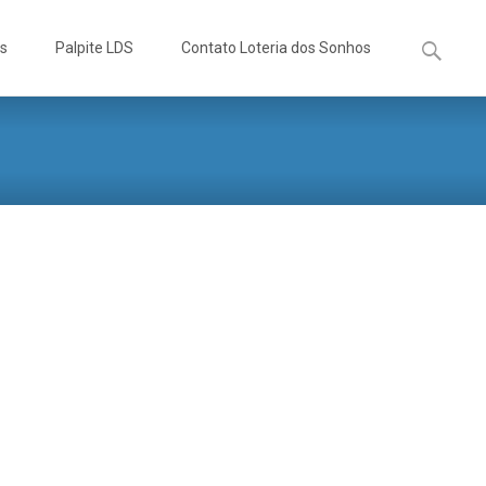
Pesquisa
os
Palpite LDS
Contato Loteria dos Sonhos
por: