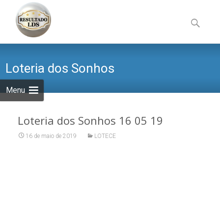
Skip
to
Pesquisa
content
por:
Loteria dos Sonhos
Menu
Loteria dos Sonhos 16 05 19
16 de maio de 2019
LOTECE