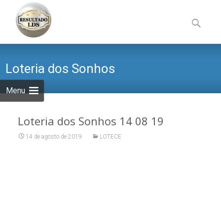
Skip
to
Pesquisa
content
por:
Loteria dos Sonhos
Menu
Loteria dos Sonhos 14 08 19
14 de agosto de 2019
LOTECE