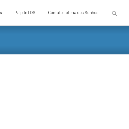
Pesquisa
os
Palpite LDS
Contato Loteria dos Sonhos
por: