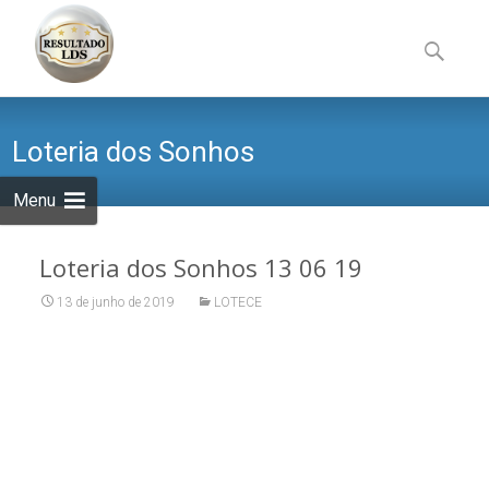
Skip
to
Pesquisa
content
por:
Loteria dos Sonhos
Menu
Loteria dos Sonhos 13 06 19
13 de junho de 2019
LOTECE