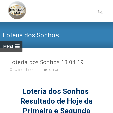
Skip
to
Pesquisa
content
por:
Loteria dos Sonhos
Menu
Loteria dos Sonhos 13 04 19
13 de abril de 2019
LOTECE
Loteria dos Sonhos
Resultado de Hoje da
Primeira e Segunda