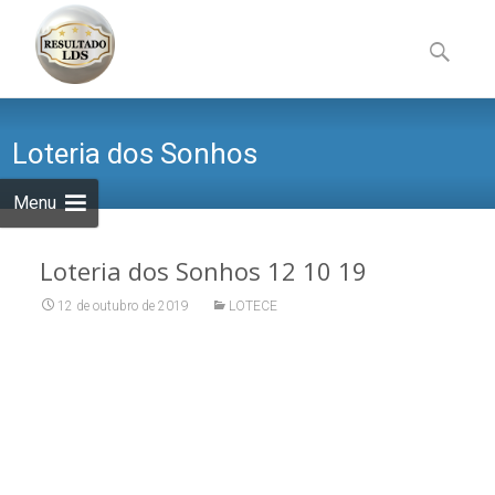
Skip
to
Pesquisa
content
por:
Loteria dos Sonhos
Menu
Loteria dos Sonhos 12 10 19
12 de outubro de 2019
LOTECE