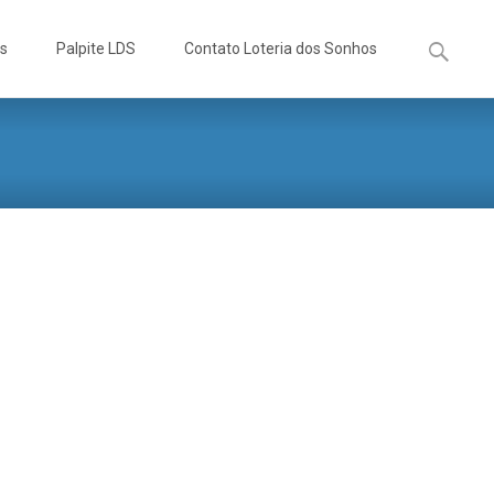
Pesquisa
os
Palpite LDS
Contato Loteria dos Sonhos
por: