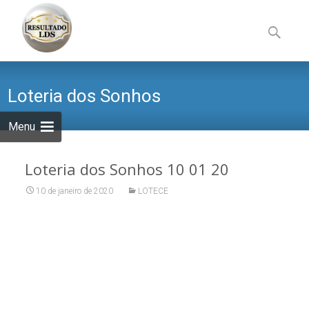
Skip
to
Pesquisa
content
por:
Loteria dos Sonhos
Menu
Loteria dos Sonhos 10 01 20
10 de janeiro de 2020
LOTECE