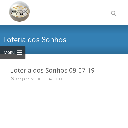
Skip
to
Pesquisa
content
por:
Loteria dos Sonhos
Menu
Loteria dos Sonhos 09 07 19
9 de julho de 2019
LOTECE