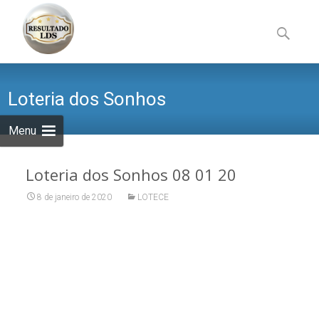
Skip
to
Pesquisa
content
por:
Loteria dos Sonhos
Menu
Loteria dos Sonhos 08 01 20
8 de janeiro de 2020
LOTECE