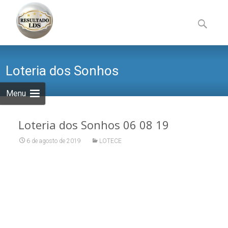
Skip
to
Pesquisa
content
por:
Loteria dos Sonhos
Menu
Loteria dos Sonhos 06 08 19
6 de agosto de 2019
LOTECE